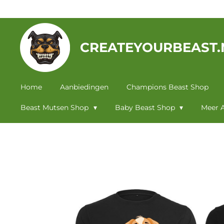
Ga
direct
naar
CREATEYOURBEAST.
de
hoofdinhoud
Home
Aanbiedingen
Champions Beast Shop
Beast Mutsen Shop
Baby Beast Shop
Meer A