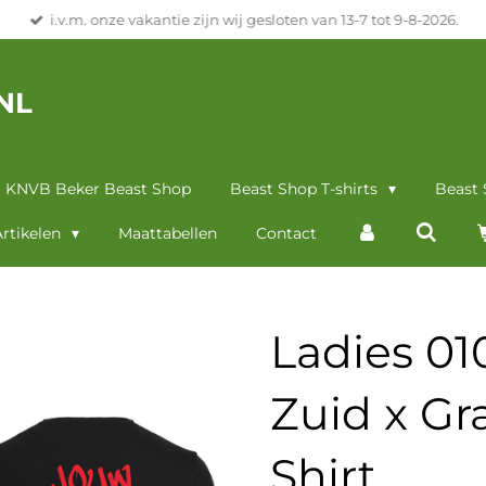
i.v.m. onze vakantie zijn wij gesloten van 13-7 tot 9-8-2026.
NL
KNVB Beker Beast Shop
Beast Shop T-shirts
Beast
rtikelen
Maattabellen
Contact
Ladies 0
Zuid x Gra
Shirt