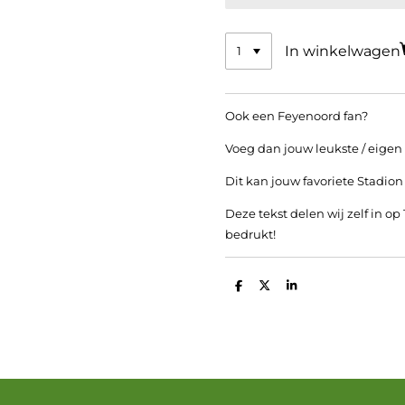
In winkelwagen
Ook een Feyenoord fan?
Voeg dan jouw leukste / eigen t
Dit kan jouw favoriete Stadion
Deze tekst delen wij zelf in op
bedrukt!
D
D
S
e
e
h
l
e
a
e
l
r
n
e