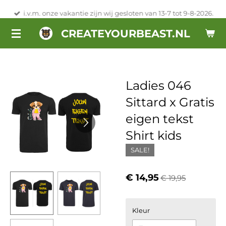
Ga
i.v.m. onze vakantie zijn wij gesloten van 13-7 tot 9-8-2026.
direct
CREATEYOURBEAST.NL
naar
de
hoofdinhoud
Ladies 046
Sittard x Gratis
eigen tekst
Shirt kids
SALE!
€ 14,95
€ 19,95
Kleur