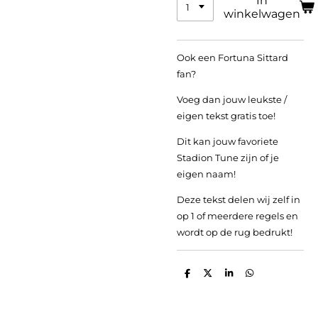
In
winkelwagen
Ook een Fortuna Sittard
fan?
Voeg dan jouw leukste /
eigen tekst gratis toe!
Dit kan jouw favoriete
Stadion Tune zijn of je
eigen naam!
Deze tekst delen wij zelf in
op 1 of meerdere regels en
wordt op de rug bedrukt!
D
D
S
D
e
e
h
e
l
e
a
l
e
l
r
e
n
e
n