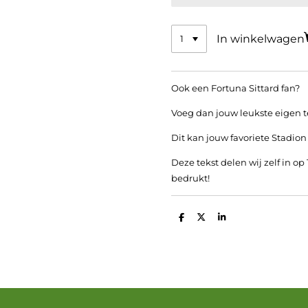
In winkelwagen
Ook een Fortuna Sittard fan?
Voeg dan jouw leukste eigen te
Dit kan jouw favoriete Stadion
Deze tekst delen wij zelf in op
bedrukt!
D
D
S
e
e
h
l
e
a
e
l
r
n
e