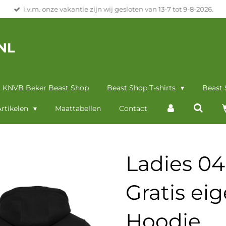
i.v.m. onze vakantie zijn wij gesloten van 13-7 tot 9-8-2026.
NL
KNVB Beker Beast Shop
Beast Shop T-shirts
Beast
rtikelen
Maattabellen
Contact
Ladies 04
Gratis ei
Hoodie