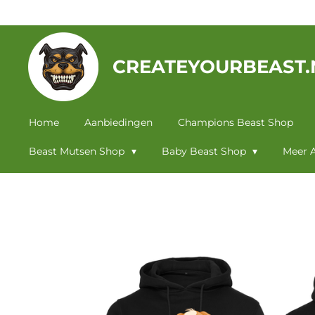
Ga
direct
naar
CREATEYOURBEAST.
de
hoofdinhoud
Home
Aanbiedingen
Champions Beast Shop
Beast Mutsen Shop
Baby Beast Shop
Meer A