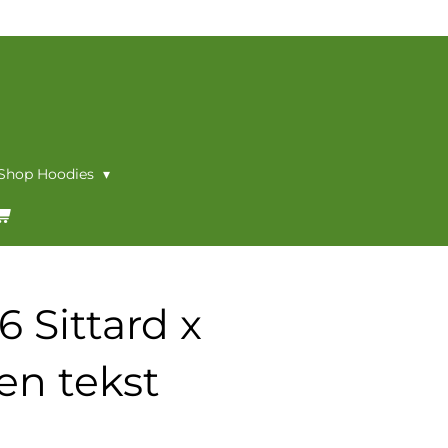
 Shop Hoodies
6 Sittard x
gen tekst