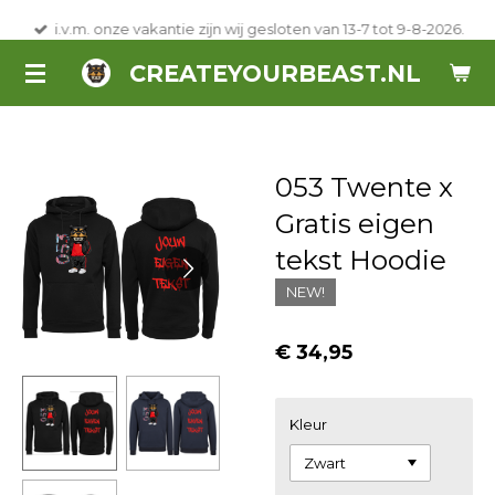
Ga
i.v.m. onze vakantie zijn wij gesloten van 13-7 tot 9-8-2026.
direct
CREATEYOURBEAST.NL
naar
de
hoofdinhoud
053 Twente x
Gratis eigen
tekst Hoodie
NEW!
€ 34,95
Kleur