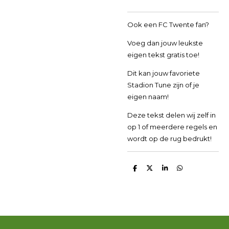
Ook een FC Twente fan?
Voeg dan jouw leukste
eigen tekst gratis toe!
Dit kan jouw favoriete
Stadion Tune zijn of je
eigen naam!
Deze tekst delen wij zelf in
op 1 of meerdere regels en
wordt op de rug bedrukt!
D
D
S
D
e
e
h
e
l
e
a
l
e
l
r
e
n
e
n