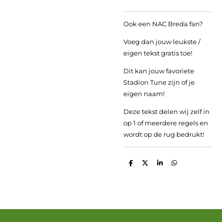
Ook een NAC Breda fan?
Voeg dan jouw leukste /
eigen tekst gratis toe!
Dit kan jouw favoriete
Stadion Tune zijn of je
eigen naam!
Deze tekst delen wij zelf in
op 1 of meerdere regels en
wordt op de rug bedrukt!
D
D
S
D
e
e
h
e
l
e
a
l
e
l
r
e
n
e
n