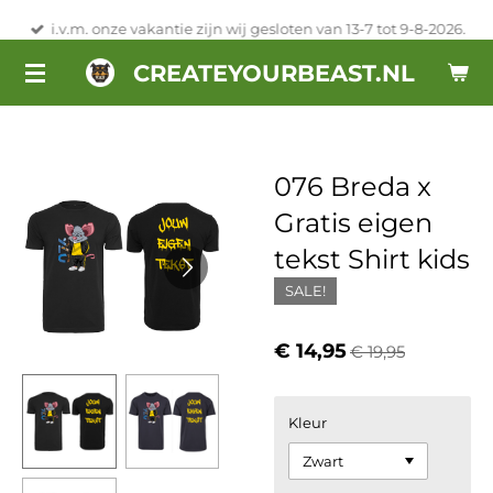
Ga
i.v.m. onze vakantie zijn wij gesloten van 13-7 tot 9-8-2026.
direct
CREATEYOURBEAST.NL
naar
de
hoofdinhoud
076 Breda x
Gratis eigen
tekst Shirt kids
SALE!
€ 14,95
€ 19,95
Kleur