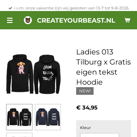
Ga
i.v.m. onze vakantie zijn wij gesloten van 13-7 tot 9-8-2026.
direct
CREATEYOURBEAST.NL
naar
de
hoofdinhoud
Ladies 013
Tilburg x Gratis
eigen tekst
Hoodie
NEW!
€ 34,95
Kleur