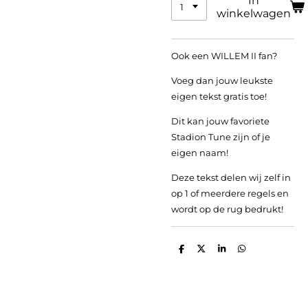
In
winkelwagen
Ook een WILLEM II fan?
Voeg dan jouw leukste
eigen tekst gratis toe!
Dit kan jouw favoriete
Stadion Tune zijn of je
eigen naam!
Deze tekst delen wij zelf in
op 1 of meerdere regels en
wordt op de rug bedrukt!
D
D
S
D
e
e
h
e
l
e
a
l
e
l
r
e
n
e
n