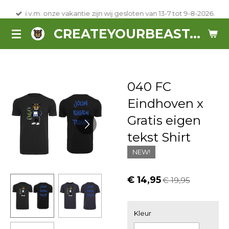
Ga
i.v.m. onze vakantie zijn wij gesloten van 13-7 tot 9-8-2026.
direct
CREATEYOURBEAST.NL
naar
de
hoofdinhoud
040 FC
Eindhoven x
Gratis eigen
tekst Shirt
NEW!
€ 14,95
€ 19,95
Kleur