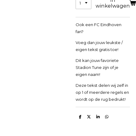
In
winkelwagen
Ook een FC Eindhoven
fan?
Voeg dan jouw leukste /
eigen tekst gratis toe!
Dit kan jouw favoriete
Stadion Tune zijn of je
eigen naam!
Deze tekst delen wij zelf in
op 1 of meerdere regels en
wordt op de rug bedrukt!
D
D
S
D
e
e
h
e
l
e
a
l
e
l
r
e
n
e
n