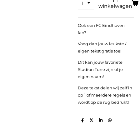
In
winkelwagen
Ook een FC Eindhoven
fan?
Voeg dan jouw leukste /
eigen tekst gratis toe!
Dit kan jouw favoriete
Stadion Tune zijn of je
eigen naam!
Deze tekst delen wij zelf in
op 1 of meerdere regels en
wordt op de rug bedrukt!
D
D
S
D
e
e
h
e
l
e
a
l
e
l
r
e
n
e
n