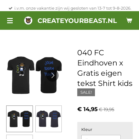
Ga
i.v.m. onze vakantie zijn wij gesloten van 13-7 tot 9-8-2026.
direct
CREATEYOURBEAST.NL
naar
de
hoofdinhoud
040 FC
Eindhoven x
Gratis eigen
tekst Shirt kids
SALE!
€ 14,95
€ 19,95
Kleur