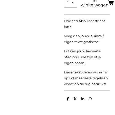
In
winkelwagen
Ook een MVV Maastricht
fan?
Voeg dan jouw leukste /
eigen tekst gratis toe!
Dit kan jouw favoriete
Stadion Tune zijn of je
eigen naam!
Deze tekst delen wij zelf in
op 1 of meerdere regels en
wordt op de rug bedrukt!
D
D
S
D
e
e
h
e
l
e
a
l
e
l
r
e
n
e
n