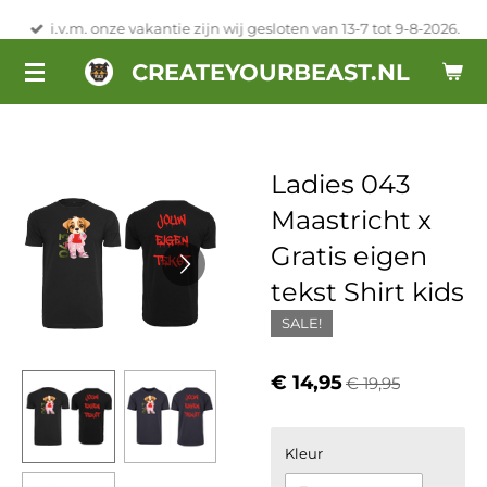
Ga
i.v.m. onze vakantie zijn wij gesloten van 13-7 tot 9-8-2026.
direct
CREATEYOURBEAST.NL
naar
de
hoofdinhoud
Ladies 043
Maastricht x
Gratis eigen
tekst Shirt kids
SALE!
€ 14,95
€ 19,95
Kleur