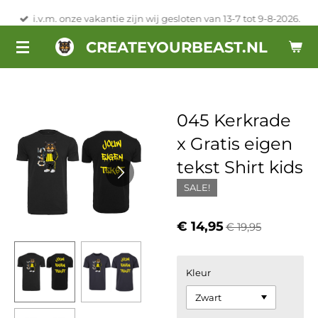
Ga
i.v.m. onze vakantie zijn wij gesloten van 13-7 tot 9-8-2026.
direct
CREATEYOURBEAST.NL
naar
de
hoofdinhoud
045 Kerkrade
x Gratis eigen
tekst Shirt kids
SALE!
€ 14,95
€ 19,95
Kleur