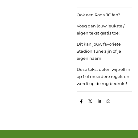
Ook een Roda JC fan?
Voeg dan jouw leukste /
eigen tekst gratis toe!
Dit kan jouw favoriete
Stadion Tune zijn of je
eigen naam!
Deze tekst delen wij zelf in
op 1 of meerdere regels en
wordt op de rug bedrukt!
D
D
S
D
e
e
h
e
l
e
a
l
e
l
r
e
n
e
n