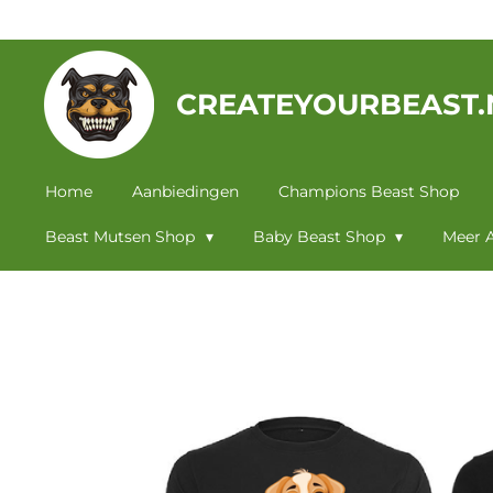
Ga
direct
naar
CREATEYOURBEAST.
de
hoofdinhoud
Home
Aanbiedingen
Champions Beast Shop
Beast Mutsen Shop
Baby Beast Shop
Meer A