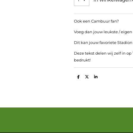
Ook een Cambuur fan?
Voeg dan jouw leukste / eigen t
Dit kan jouw favoriete Stadion
Deze tekst delen wij zelf in op
bedrukt!
D
D
S
e
e
h
l
e
a
e
l
r
n
e