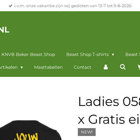
i.v.m. onze vakantie zijn wij gesloten van 13-7 tot 9-8-2026.
NL
KNVB Beker Beast Shop
Beast Shop T-shirts
Beast
rtikelen
Maattabellen
Contact
Ladies 0
x Gratis e
NEW!