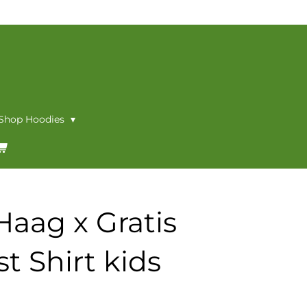
 Shop Hoodies
aag x Gratis
t Shirt kids