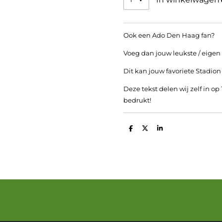
Ook een Ado Den Haag fan?
Voeg dan jouw leukste / eigen t
Dit kan jouw favoriete Stadion
Deze tekst delen wij zelf in op
bedrukt!
D
D
S
e
e
h
l
e
a
e
l
r
n
e