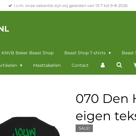
i.v.m. onze vakantie zijn wij gesloten van 13-7 tot 9-8-2026.
NL
KNVB Beker Beast Shop
Beast Shop T-shirts
Beast
rtikelen
Maattabellen
Contact
070 Den H
eigen teks
SALE!