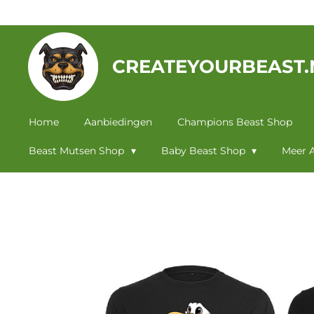
Ga
direct
naar
CREATEYOURBEAST.
de
hoofdinhoud
Home
Aanbiedingen
Champions Beast Shop
Beast Mutsen Shop
Baby Beast Shop
Meer A