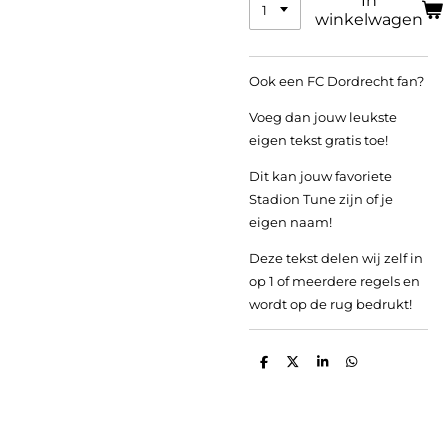
In
winkelwagen
Ook een FC Dordrecht fan?
Voeg dan jouw leukste
eigen tekst gratis toe!
Dit kan jouw favoriete
Stadion Tune zijn of je
eigen naam!
Deze tekst delen wij zelf in
op 1 of meerdere regels en
wordt op de rug bedrukt!
D
D
S
D
e
e
h
e
l
e
a
l
e
l
r
e
n
e
n