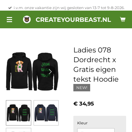
Ga
i.v.m. onze vakantie zijn wij gesloten van 13-7 tot 9-8-2026.
direct
CREATEYOURBEAST.NL
naar
de
hoofdinhoud
Ladies 078
Dordrecht x
Gratis eigen
tekst Hoodie
NEW!
€ 34,95
Kleur