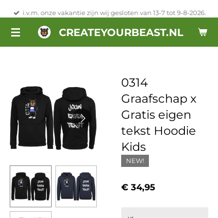
Ga
i.v.m. onze vakantie zijn wij gesloten van 13-7 tot 9-8-2026.
direct
CREATEYOURBEAST.NL
naar
de
hoofdinhoud
0314
Graafschap x
Gratis eigen
tekst Hoodie
Kids
NEW!
€ 34,95