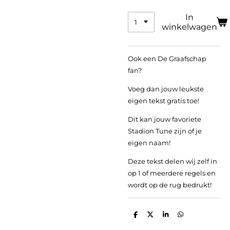
In
winkelwagen
Ook een De Graafschap
fan?
Voeg dan jouw leukste
eigen tekst gratis toe!
Dit kan jouw favoriete
Stadion Tune zijn of je
eigen naam!
Deze tekst delen wij zelf in
op 1 of meerdere regels en
wordt op de rug bedrukt!
D
D
S
D
e
e
h
e
l
e
a
l