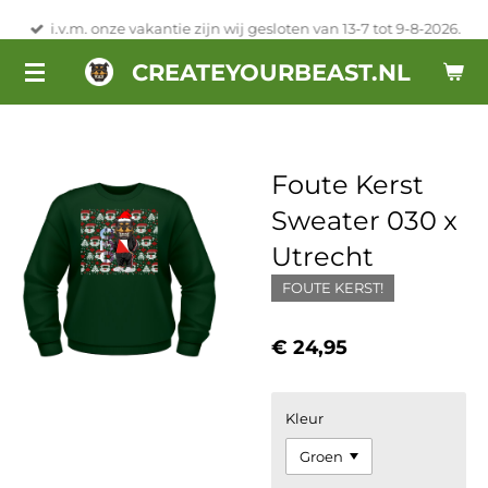
Ga
i.v.m. onze vakantie zijn wij gesloten van 13-7 tot 9-8-2026.
direct
CREATEYOURBEAST.NL
naar
de
hoofdinhoud
Foute Kerst
Sweater 030 x
Utrecht
FOUTE KERST!
€ 24,95
Kleur