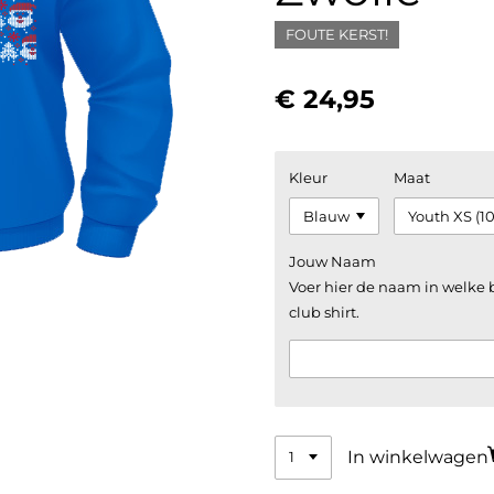
FOUTE KERST!
€ 24,95
Kleur
Maat
Jouw Naam
Voer hier de naam in welke
club shirt.
In winkelwagen