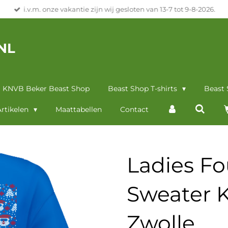
i.v.m. onze vakantie zijn wij gesloten van 13-7 tot 9-8-2026.
NL
KNVB Beker Beast Shop
Beast Shop T-shirts
Beast
rtikelen
Maattabellen
Contact
Ladies Fo
Sweater K
Zwolle