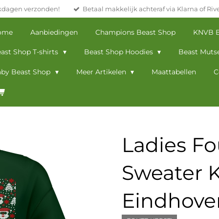
kdagen verzonden!
Betaal makkelijk achteraf via Klarna of Rive
ome
Aanbiedingen
Champions Beast Shop
KNVB B
ast Shop T-shirts
Beast Shop Hoodies
Beast Muts
by Beast Shop
Meer Artikelen
Maattabellen
C
Ladies Fo
Sweater K
Eindhove