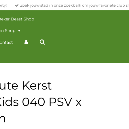
rty!
Zoek jouw stad in onze zoekbalk om jouw favoriete club sn
eker Beast Shop
en Shop
ontact
ute Kerst
ids 040 PSV x
n