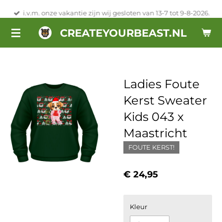
Ga
i.v.m. onze vakantie zijn wij gesloten van 13-7 tot 9-8-2026.
direct
CREATEYOURBEAST.NL
naar
de
hoofdinhoud
Ladies Foute
Kerst Sweater
Kids 043 x
Maastricht
FOUTE KERST!
€ 24,95
Kleur