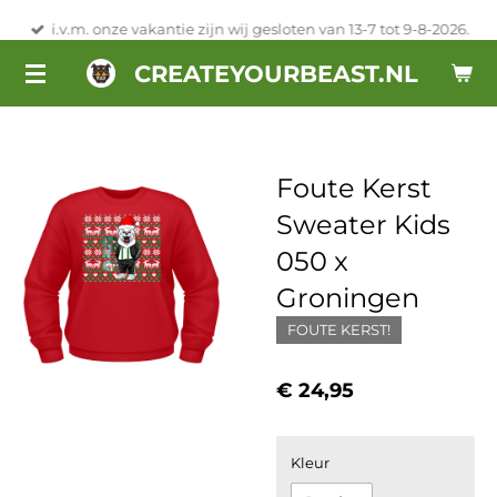
Ga
i.v.m. onze vakantie zijn wij gesloten van 13-7 tot 9-8-2026.
direct
CREATEYOURBEAST.NL
naar
de
hoofdinhoud
Foute Kerst
Sweater Kids
050 x
Groningen
FOUTE KERST!
€ 24,95
Kleur