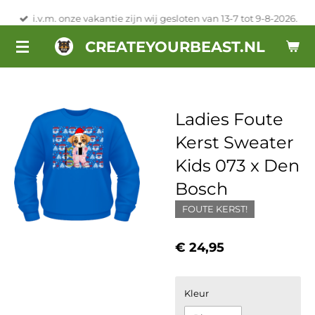
Ga
i.v.m. onze vakantie zijn wij gesloten van 13-7 tot 9-8-2026.
direct
CREATEYOURBEAST.NL
naar
de
hoofdinhoud
Ladies Foute
Kerst Sweater
Kids 073 x Den
Bosch
FOUTE KERST!
€ 24,95
Kleur