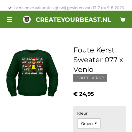
Ga
i.v.m. onze vakantie zijn wij gesloten van 13-7 tot 9-8-2026.
direct
CREATEYOURBEAST.NL
naar
de
hoofdinhoud
Foute Kerst
Sweater 077 x
Venlo
FOUTE KERST!
€ 24,95
Kleur