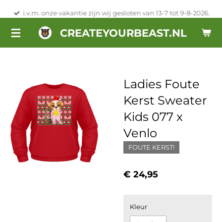
Ga
i.v.m. onze vakantie zijn wij gesloten van 13-7 tot 9-8-2026.
direct
CREATEYOURBEAST.NL
naar
de
hoofdinhoud
Ladies Foute
Kerst Sweater
Kids 077 x
Venlo
FOUTE KERST!
€ 24,95
Kleur