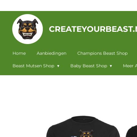
Ga
direct
naar
CREATEYOURBEAST.
de
hoofdinhoud
Home
Aanbiedingen
Champions Beast Shop
Beast Mutsen Shop
Baby Beast Shop
Meer A