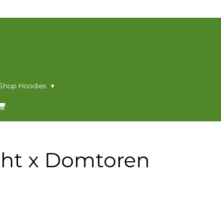
 Shop Hoodies
cht x Domtoren