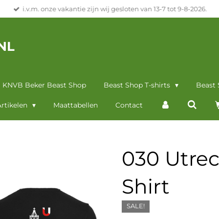
i.v.m. onze vakantie zijn wij gesloten van 13-7 tot 9-8-2026.
NL
KNVB Beker Beast Shop
Beast Shop T-shirts
Beast
rtikelen
Maattabellen
Contact
030 Utre
Shirt
SALE!