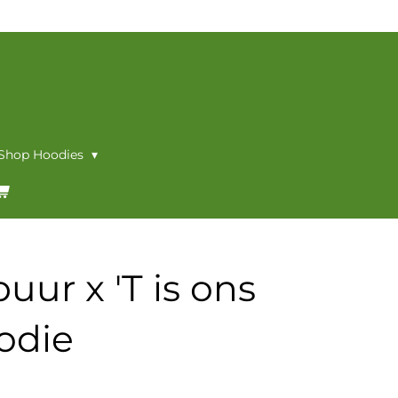
 Shop Hoodies
ur x 'T is ons
odie