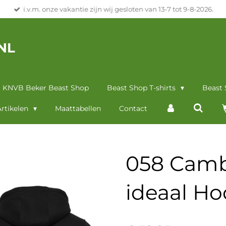
i.v.m. onze vakantie zijn wij gesloten van 13-7 tot 9-8-2026.
NL
KNVB Beker Beast Shop
Beast Shop T-shirts
Beast
rtikelen
Maattabellen
Contact
058 Cambu
ideaal Ho