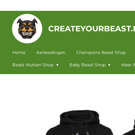
Ga
direct
naar
CREATEYOURBEAST.
de
hoofdinhoud
Home
Aanbiedingen
Champions Beast Shop
Beast Mutsen Shop
Baby Beast Shop
Meer A