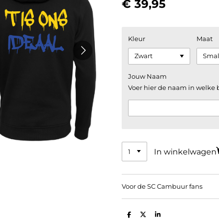
€ 39,95
Kleur
Maat
Jouw Naam
Voer hier de naam in welke
In winkelwagen
Voor de SC Cambuur fans
D
D
S