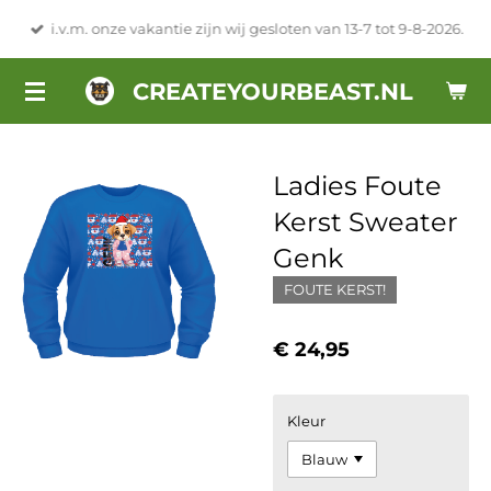
Ga
i.v.m. onze vakantie zijn wij gesloten van 13-7 tot 9-8-2026.
direct
naar
CREATEYOURBEAST.NL
de
hoofdinhoud
Ladies Foute
Kerst Sweater
Genk
FOUTE KERST!
€ 24,95
Kleur