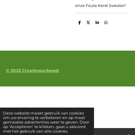
onze Foute Kerst Sweater!
D
D
S
D
e
e
h
e
l
e
a
l
e
l
r
e
n
e
n
© 2023 Createyourbeast
Deze website maakt gebruik van cookies
om uw ervaring te verbeteren en op maat
gemaakte advertenties weer te geven. Door
op ‘Accepteren’ te klikken, gaat u akkoord
met het gebruik van alle cookies.