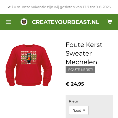
Ga
i.v.m. onze vakantie zijn wij gesloten van 13-7 tot 9-8-2026.
direct
naar
CREATEYOURBEAST.NL
de
hoofdinhoud
Foute Kerst
Sweater
Mechelen
FOUTE KERST!
€ 24,95
Kleur