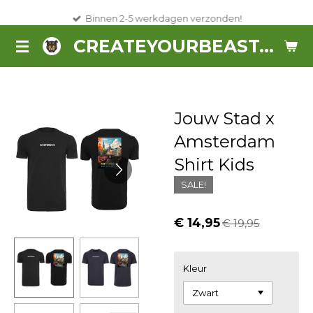
Ga
Binnen 2-5 werkdagen verzonden!
direct
CREATEYOURBEAST.NL
naar
de
hoofdinhoud
Jouw Stad x
Amsterdam
Shirt Kids
SALE!
€ 14,95
€ 19,95
Kleur