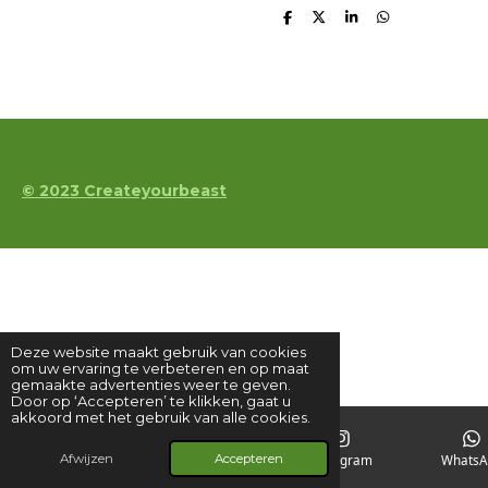
D
D
S
D
e
e
h
e
l
e
a
l
e
l
r
e
n
e
n
© 2023 Createyourbeast
Deze website maakt gebruik van cookies
om uw ervaring te verbeteren en op maat
gemaakte advertenties weer te geven.
Door op ‘Accepteren’ te klikken, gaat u
akkoord met het gebruik van alle cookies.
Afwijzen
Accepteren
E-mailadres
Kaart
Instagram
WhatsA