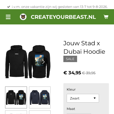
Ga
i.v.m. onze vakantie zijn wij gesloten van 13-7 tot 9-8-2026.
direct
CREATEYOURBEAST.NL
naar
de
hoofdinhoud
Jouw Stad x
Dubai Hoodie
SALE
€ 34,95
€ 39,95
Kleur
Maat