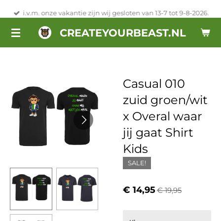
Ga
i.v.m. onze vakantie zijn wij gesloten van 13-7 tot 9-8-2026.
direct
CREATEYOURBEAST.NL
naar
de
hoofdinhoud
Casual 010
zuid groen/wit
x Overal waar
jij gaat Shirt
Kids
SALE!
€ 14,95
€ 19,95