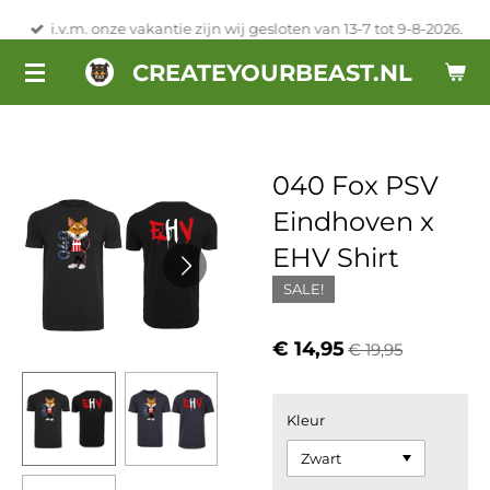
Ga
i.v.m. onze vakantie zijn wij gesloten van 13-7 tot 9-8-2026.
direct
CREATEYOURBEAST.NL
naar
de
hoofdinhoud
040 Fox PSV
Eindhoven x
EHV Shirt
SALE!
€ 14,95
€ 19,95
Kleur