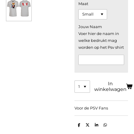
Maat
Jouw Naam
Voer hier de naam in
welke bedrukt mag
worden op het Psv shirt
In
winkelwagen
Voor de PSV Fans
D
D
S
D
e
e
h
e