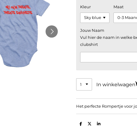
Kleur
Maat
Jouw Naam
Vul hier de naam in welke 
clubshirt
In winkelwagen
Het perfecte Rompertje voor j
D
D
S
e
e
h
l
e
a
e
l
r