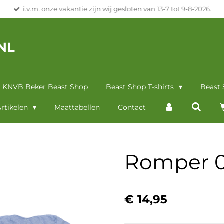
i.v.m. onze vakantie zijn wij gesloten van 13-7 tot 9-8-2026.
NL
KNVB Beker Beast Shop
Beast Shop T-shirts
Beast
rtikelen
Maattabellen
Contact
Romper 0
€ 14,95