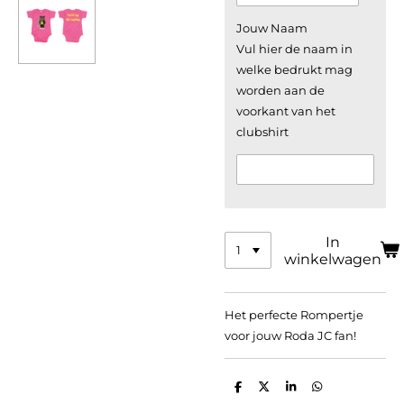
Jouw Naam
Vul hier de naam in
welke bedrukt mag
worden aan de
voorkant van het
clubshirt
In
winkelwagen
Het perfecte Rompertje
voor jouw Roda JC fan!
D
D
S
D
e
e
h
e