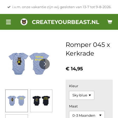
Ga
i.v.m. onze vakantie zijn wij gesloten van 13-7 tot 9-8-2026.
direct
naar
CREATEYOURBEAST.NL
de
hoofdinhoud
Romper 045 x
Kerkrade
€ 14,95
Kleur
Maat