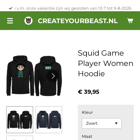
Ga
i.v.m. onze vakantie zijn wij gesloten van 13-7 tot 9-8-2026.
direct
CREATEYOURBEAST.NL
naar
de
hoofdinhoud
Squid Game
Player Women
Hoodie
€ 39,95
Kleur
Maat