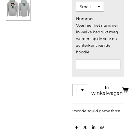
Nummer
Voer hier het nummer
in welke bedrukt mag
worden op de voor en
achterkant van de
hoodie
In
winkelwagen
Voor de squid game fans!
D
D
S
D