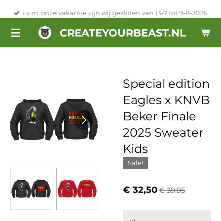
Ga
i.v.m. onze vakantie zijn wij gesloten van 13-7 tot 9-8-2026.
direct
CREATEYOURBEAST.NL
naar
de
hoofdinhoud
Special edition
Eagles x KNVB
Beker Finale
2025 Sweater
Kids
Sale!
€ 32,50
€ 39,95