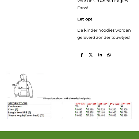
Voor de Go Ahead Eagles
Fans!
Let op!
De kinder hoodies worden
geleverd zonder touwtjes!
D
D
S
D
e
e
h
e
l
e
a
l
e
l
r
e
n
e
n