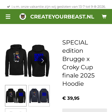
Ga
i.v.m. onze vakantie zijn wij gesloten van 13-7 tot 9-8-2026.
direct
CREATEYOURBEAST.NL
naar
de
hoofdinhoud
SPECIAL
edition
Brugge x
Croky Cup
finale 2025
Hoodie
€ 39,95