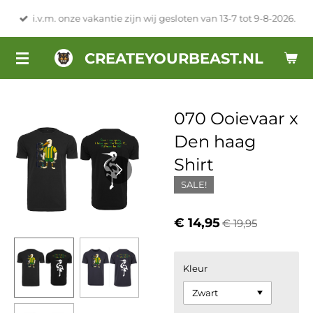
Ga
i.v.m. onze vakantie zijn wij gesloten van 13-7 tot 9-8-2026.
direct
naar
CREATEYOURBEAST.NL
de
hoofdinhoud
070 Ooievaar x
Den haag
Shirt
SALE!
€ 14,95
€ 19,95
Kleur