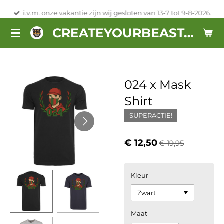
Ga
i.v.m. onze vakantie zijn wij gesloten van 13-7 tot 9-8-2026.
direct
CREATEYOURBEAST.NL
naar
de
hoofdinhoud
024 x Mask
Shirt
SUPERACTIE!
€ 12,50
€ 19,95
Kleur
Maat