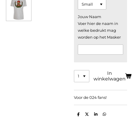
Jouw Naam
Voer hier de naam in
welke bedrukt mag
worden op het Masker
In
winkelwagen
Voor de 024 fans!
D
D
S
D
e
e
h
e
l
e
a
l
e
l
r
e
n
e
n