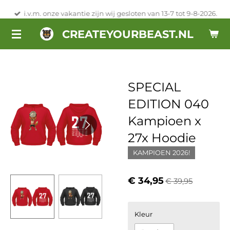
Ga
i.v.m. onze vakantie zijn wij gesloten van 13-7 tot 9-8-2026.
direct
CREATEYOURBEAST.NL
naar
de
hoofdinhoud
SPECIAL
EDITION 040
Kampioen x
27x Hoodie
KAMPIOEN 2026!
€ 34,95
€ 39,95
Kleur