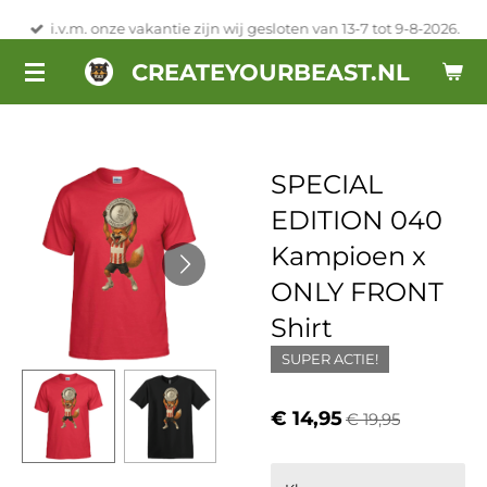
Ga
i.v.m. onze vakantie zijn wij gesloten van 13-7 tot 9-8-2026.
direct
CREATEYOURBEAST.NL
naar
de
hoofdinhoud
SPECIAL
EDITION 040
Kampioen x
ONLY FRONT
Shirt
SUPER ACTIE!
€ 14,95
€ 19,95