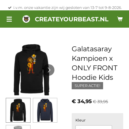
Ga
i.v.m. onze vakantie zijn wij gesloten van 13-7 tot 9-8-2026.
direct
CREATEYOURBEAST.NL
naar
de
hoofdinhoud
Galatasaray
Kampioen x
ONLY FRONT
Hoodie Kids
SUPER ACTIE!
€ 34,95
€ 39,95
Kleur