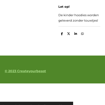
Let op!
De kinder hoodies worden
geleverd zonder touwtjes!
D
D
S
D
e
e
h
e
l
e
a
l
e
l
r
e
n
e
n
© 2023 Createyourbeast